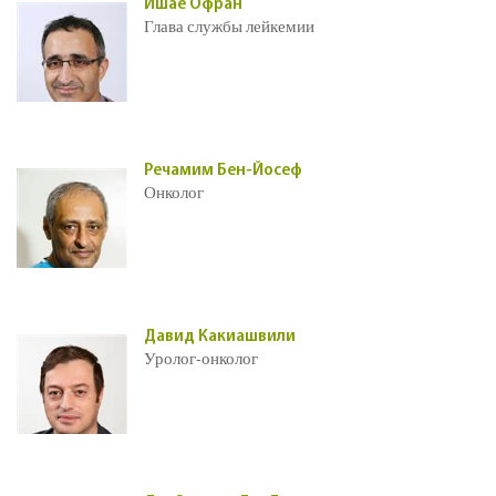
Ишае Офран
Глава службы лейкемии
Речамим Бен-Йосеф
Онколог
Давид Какиашвили
Уролог-онколог