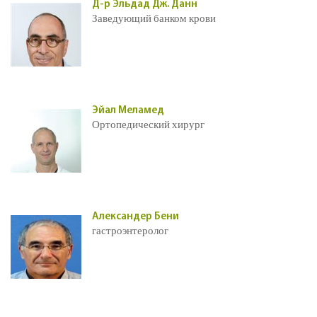
Д-р Эльдад Дж. Данн
Заведующий банком крови
Эйал Меламед
Ортопедический хирург
Александер Бени
гастроэнтеролог