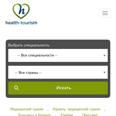
Please
note:
This
website
includes
an
accessibility
system.
Выбрать специальность:
-- Все специальности --
-- Все страны --
Искать
Медицинский туризм
Израиль: медицинский туризм
>
>
Больницы в Израиль
Рамбам
Персонал