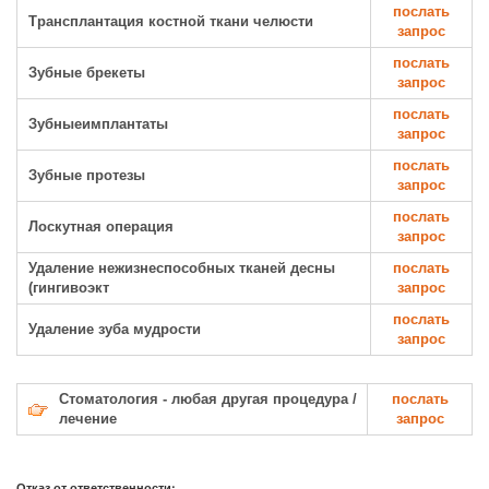
послать
Трансплантация костной ткани челюсти
запрос
послать
Зубные брекеты
запрос
послать
Зубныеимплантаты
запрос
послать
Зубные протезы
запрос
послать
Лоскутная операция
запрос
Удаление нежизнеспособных тканей десны
послать
(гингивоэкт
запрос
послать
Удаление зуба мудрости
запрос
Стоматология - любая другая процедура /
послать
лечение
запрос
Отказ от ответственности: