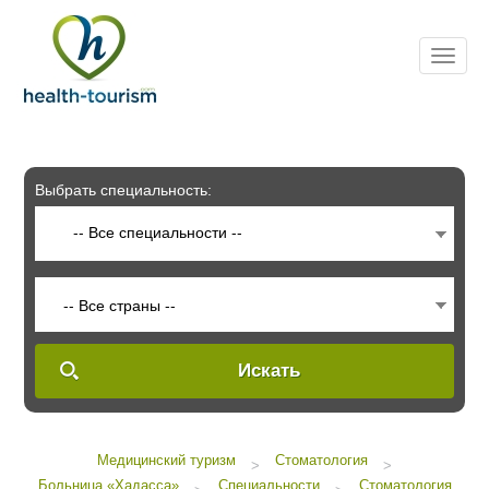
Please
note:
This
website
includes
an
accessibility
system.
Выбрать специальность:
-- Все специальности --
-- Все страны --
Искать
Медицинский туризм
Стоматология
>
>
Больница «Хадасса»
Специальности
Стоматология