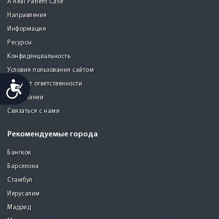
A Real Patient Case
Направления
Информация
Ресурсы
Конфиденциальность
Условия пользования сайтом
Accessibility
Отказ от ответственности
О компании
Связаться с нами
Рекомендуемые города
Бангкок
Барселона
Стамбул
Иерусалим
Мадрид