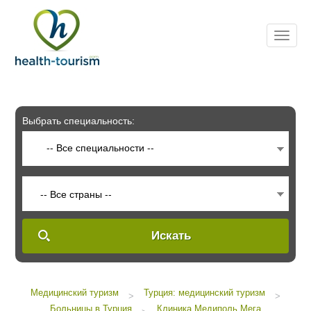
Please
note:
This
website
includes
an
accessibility
system.
Выбрать специальность:
-- Все специальности --
-- Все страны --
Искать
Медицинский туризм
Турция: медицинский туризм
>
>
Больницы в Турция
Клиника Медиполь Мега